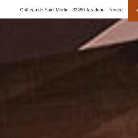
Château de Saint Martin - 83460 Taradeau - France
+