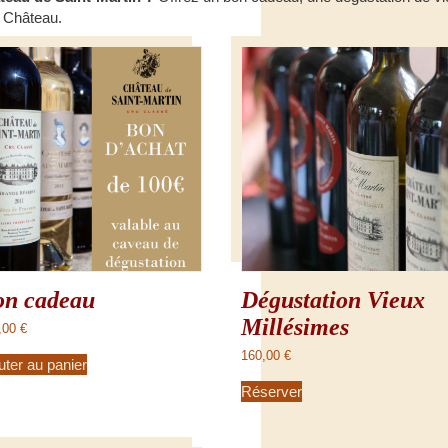
u Château.
on cadeau
Dégustation Vieux
Millésimes
,00
€
160,00
€
uter au panier
Réserver