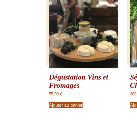
Dégustation Vins et
Sé
Fromages
C
55,00
€
300
Ajouter au panier
Ajo