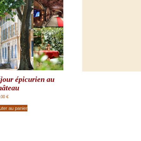
jour épicurien au
hâteau
,00
€
uter au panier